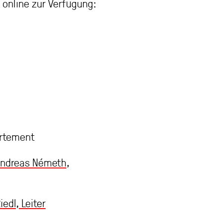
online zur Verfügung:
artement
Andreas Németh,
edl, Leiter