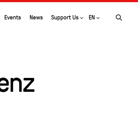
Search
Open
Open
Events
News
Support Us
EN
enz