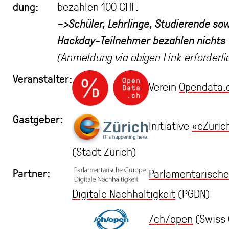
dung:
bezahlen 100 CHF.
–>Schüler, Lehrlinge, Studierende so
Hackday-Teilnehmer bezahlen nichts
(Anmeldung via obigen Link erforderli
Veranstalter:
Verein
Opendata.
Gastgeber:
Initia­tive
«eZü­ric
(Stadt Zürich)
Partner:
Parlamentarische
Digitale Nachhaltigkeit
(PGDN)
/ch/open
(Swiss