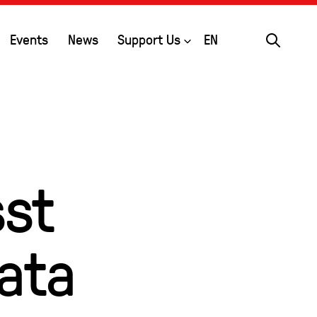
Search
Open
Events
News
Support Us
EN
sst
ata