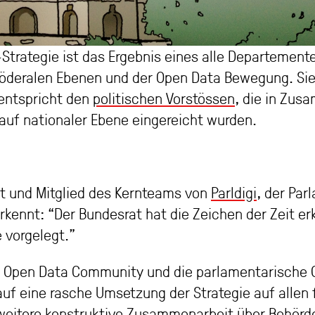
trategie ist das Ergebnis eines alle Departemen
öderalen Ebenen und der Open Data Bewegung. Sie 
entspricht den
politischen Vorstössen
, die in Zus
 auf nationaler Ebene eingereicht wurden.
rat und Mitglied des Kernteams von
Parldigi
, der Par
erkennt: “Der Bundesrat hat die Zeichen der Zeit e
 vorgelegt.”
e Open Data Community und die parlamentarische G
auf eine rasche Umsetzung der Strategie auf allen
weitere konstruktive Zusammenarbeit über Behörd