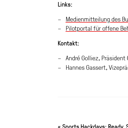
Links:
Medienmitteilung des Bu
Pilotportal für offene 
Kontakt:
André Golliez, Präsiden
Hannes Gassert, Vizepr
«
Sports Hackdays: Ready, S