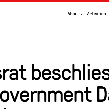
Open
About
Activities
rat beschlie
overnment D