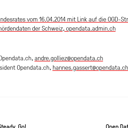
ndesrates vom 16.04.2014 mit Link auf die OGD-Str
Behördendaten der Schweiz, opendata.admin.ch
t Opendata.ch,
andre.golliez@opendata.ch
äsident Opendata.ch,
hannes.gassert@opendata.c
teady, Go!
Open Dat