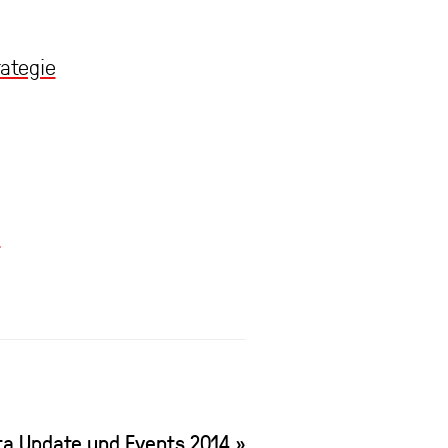
ategie
h
a Update und Events 2014
»