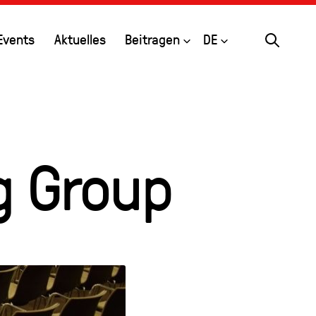
Search
Open
Open
Events
Aktuelles
Beitragen
DE
g Group