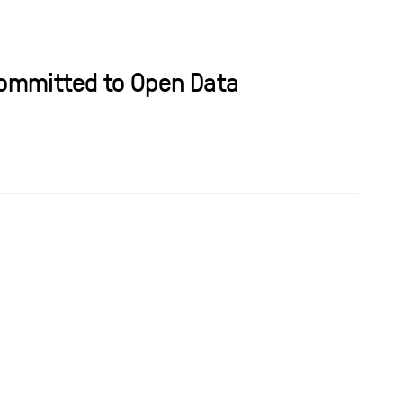
10 Ma
Committed to Open Data
Open
Event 